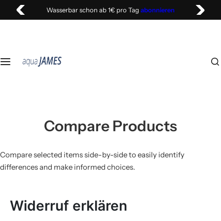
Z
Wasserbar schon ab 1€ pro Tag
abonnieren
u
m
I
n
h
a
l
t
s
Compare Products
p
r
i
Compare selected items side-by-side to easily identify
n
differences and make informed choices.
g
e
Widerruf erklären
n