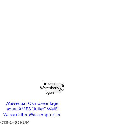
in den
Nicht
Warenkorb
Vorrätig
legen
Wasserbar Osmoseanlage
aquaJAMES "Juliet" Weiß
Wasserfilter Wassersprudler
N
€1.190,00 EUR
o