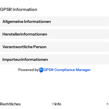
r
m
GPSR Information
a
l
e
Allgemeine Informationen
r
P
r
Herstellerinformationen
e
i
Verantwortliche Person
s
Importeurinformationen
Powered by
GPSR Compliance Manager
Rechtliches
Info